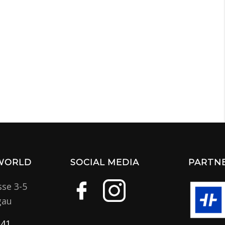
 WORLD
SOCIAL MEDIA
PARTN
sse 3-5
gau
341