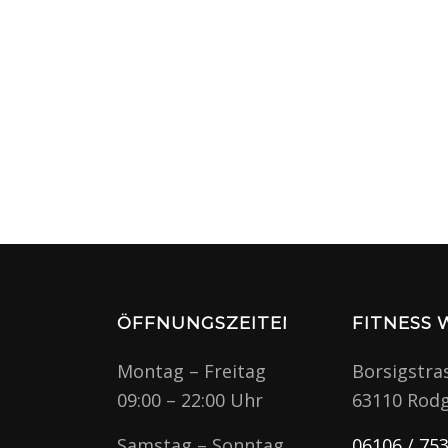
ÖFFNUNGSZEITEN
FITNESS
Montag – Freitag
Borsigstra
09:00 – 22:00 Uhr
63110 Rod
Samstag – Sonntag
06106 / 75