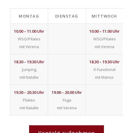
MONTAG
DIENSTAG
MITTWOCH
D
10.00 – 11.00 Uhr
10.00 – 11.00 Uhr
WSG/Pilates
WSG/Pilates
mit Verena
mit Verena
18.30 – 19.30 Uhr
18.30 – 19.30 Uhr
Jumping
X-Functional
mit Natalie
mit Marius
19.30 – 20.30 Uhr
19.00 – 20.00 Uhr
Pilates
Yoga
mit Natalie
mit Verena